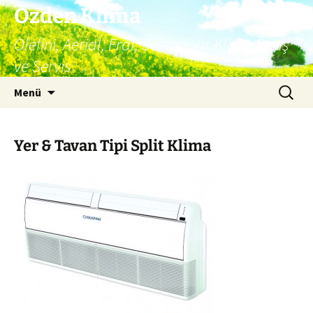
İçeriğe
Özden Klima
atla
Olefini, Aerial, Fral, Seemdoor Klima Satış
ve Servis
Arama:
Menü
Yer & Tavan Tipi Split Klima