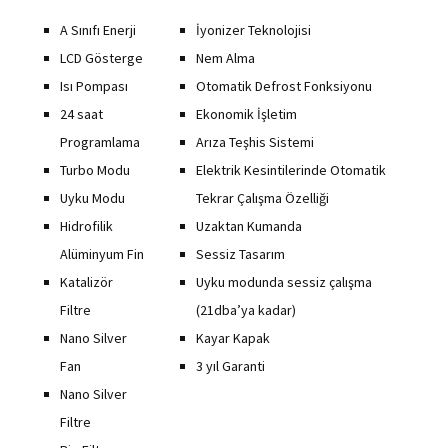
A Sınıfı Enerji
İyonizer Teknolojisi
LCD Gösterge
Nem Alma
Isı Pompası
Otomatik Defrost Fonksiyonu
24 saat
Ekonomik İşletim
Programlama
Arıza Teşhis Sistemi
Turbo Modu
Elektrik Kesintilerinde Otomatik
Uyku Modu
Tekrar Çalışma Özelliği
Hidrofilik
Uzaktan Kumanda
Alüminyum Fin
Sessiz Tasarım
Katalizör
Uyku modunda sessiz çalışma
Filtre
(21dba’ya kadar)
Nano Silver
Kayar Kapak
Fan
3 yıl Garanti
Nano Silver
Filtre