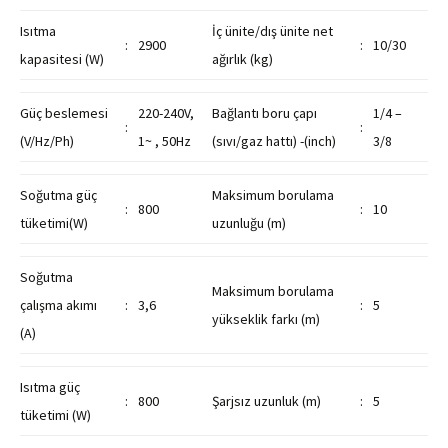
Isıtma
İç ünite/dış ünite net
:
2900
:
10/30
kapasitesi (W)
ağırlık (kg)
Güç beslemesi
220-240V,
Bağlantı boru çapı
1/4 –
:
:
(V/Hz/Ph)
1~ , 50Hz
(sıvı/gaz hattı) -(inch)
3/8
Soğutma güç
Maksimum borulama
:
800
:
10
tüketimi(W)
uzunluğu (m)
Soğutma
Maksimum borulama
çalışma akımı
:
3,6
:
5
yükseklik farkı (m)
(A)
Isıtma güç
:
800
Şarjsız uzunluk (m)
:
5
tüketimi (W)