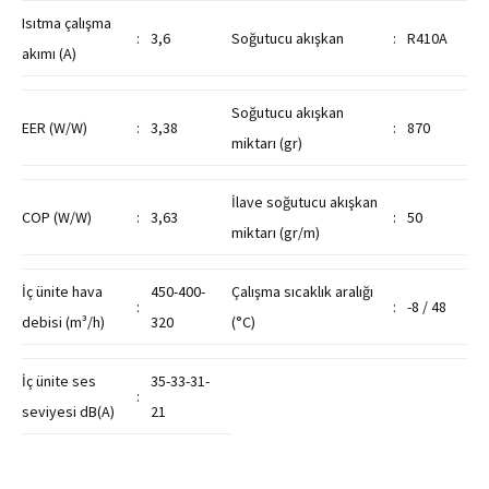
Isıtma çalışma
:
3,6
Soğutucu akışkan
:
R410A
akımı (A)
Soğutucu akışkan
EER (W/W)
:
3,38
:
870
miktarı (gr)
İlave soğutucu akışkan
COP (W/W)
:
3,63
:
50
miktarı (gr/m)
İç ünite hava
450-400-
Çalışma sıcaklık aralığı
:
:
-8 / 48
debisi (m³/h)
320
(°C)
İç ünite ses
35-33-31-
:
seviyesi dB(A)
21