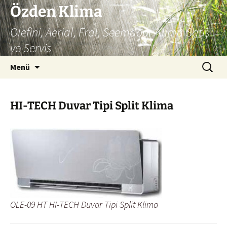
İçeriğe
Özden Klima
atla
Olefini, Aerial, Fral, Seemdoor Klima Satış
ve Servis
Arama:
Menü
HI-TECH Duvar Tipi Split Klima
OLE-09 HT HI-TECH Duvar Tipi Split Klima