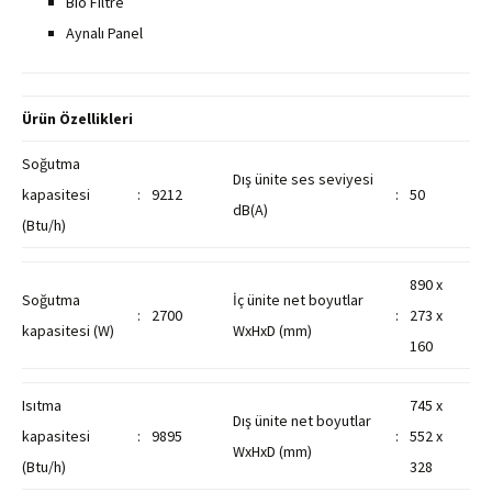
Bio Filtre
Aynalı Panel
Ürün Özellikleri
Soğutma
Dış ünite ses seviyesi
kapasitesi
:
9212
:
50
dB(A)
(Btu/h)
890 x
Soğutma
İç ünite net boyutlar
:
2700
:
273 x
kapasitesi (W)
WxHxD (mm)
160
Isıtma
745 x
Dış ünite net boyutlar
kapasitesi
:
9895
:
552 x
WxHxD (mm)
(Btu/h)
328