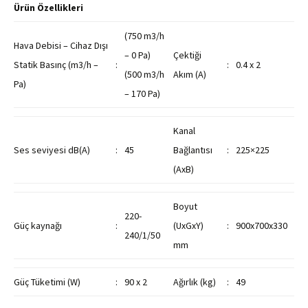
Ürün Özellikleri
(750 m3/h
Hava Debisi – Cihaz Dışı
– 0 Pa)
Çektiği
Statik Basınç (m3/h –
:
:
0.4 x 2
(500 m3/h
Akım (A)
Pa)
– 170 Pa)
Kanal
Ses seviyesi dB(A)
:
45
Bağlantısı
:
225×225
(AxB)
Boyut
220-
Güç kaynağı
:
(UxGxY)
:
900x700x330
240/1/50
mm
Güç Tüketimi (W)
:
90 x 2
Ağırlık (kg)
:
49